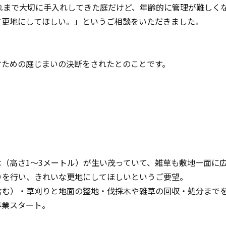
れまで大切に手入れしてきた庭だけど、年齢的に管理が難しく
て更地にしてほしい。」というご相談をいただきました。
。
すための庭じまいの決断をされたとのことです。
（高さ1〜3メートル）が生い茂っていて、雑草も敷地一面に
りを行い、きれいな更地にしてほしいというご要望。
含む）・草刈りと地面の整地・伐採木や雑草の回収・処分まで
作業スタート。