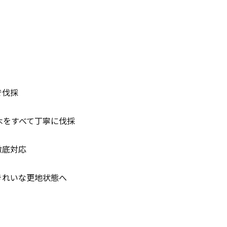
で伐採
木をすべて丁寧に伐採
徹底対応
きれいな更地状態へ