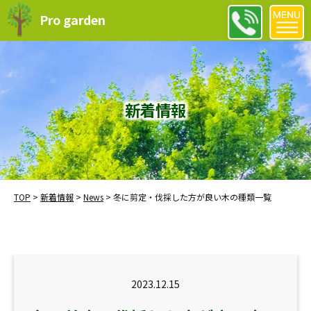
Pro garden
新着情報
TOP
>
新着情報
>
News
>
冬に剪定・伐採した方が良い木の種類一覧
2023.12.15