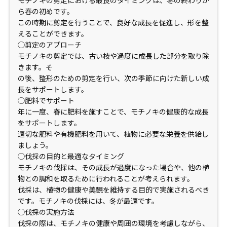
モチノキの剪定における最良のタイミングは、冬の終わりか
ら春の初めです。
この時期に剪定を行うことで、良好な成長を促進し、形を整
えることができます。
◯剪定のアプローチ
モチノキの剪定では、古い枝や過度に成長した部分を取り除
きます。そ
の後、整形のための剪定を行い、次の季節に向けた新しい成
長をサポートします。
◯肥料でサポート
年に一度、春に肥料を施すことで、モチノキの健康的な成長
をサポートします。
適切な肥料や有機肥料を用いて、植物に必要な栄養を供給し
ましょう。
◯伐採の目的と最適なタイミング
モチノキの伐採は、その成長が過度になった場合や、他の植
物との調和を取るために行われることが考えられます。
伐採は、植物の健康や美観を維持する目的で実施されるべき
です。モチノキの伐採には、冬が最適です。
◯伐採の実施方法
伐採の際は、モチノキの健康や周囲の環境を考慮しながら、