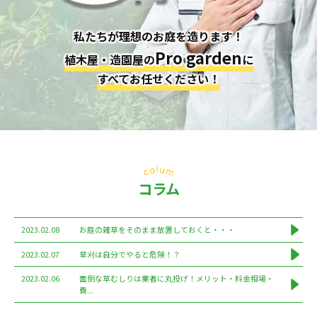
私たちが理想のお庭を造ります！
Pro garden
植木屋・造園屋の
に
すべてお任せください！
コラム
2023.02.08
お庭の雑草をそのまま放置しておくと・・・
2023.02.07
草刈は自分でやると危険！？
2023.02.06
面倒な草むしりは業者に丸投げ！メリット・料金相場・
費...