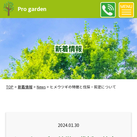
Pro garden
新着情報
TOP
>
新着情報
>
News
>
ヒメウツギの特徴と伐採・剪定について
2024.01.30